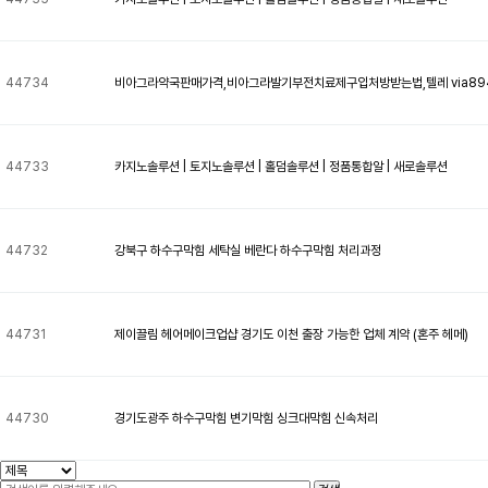
44734
비아그라약국판매가격,비아그라발기부전치료제구입처방받는법,텔레 via8949 
44733
카지노솔루션 | 토지노솔루션 | 홀덤솔루션 | 정품통합알 | 새로솔루션
44732
강북구 하수구막힘 세탁실 베란다 하수구막힘 처리과정
44731
제이끌림 헤어메이크업샵 경기도 이천 출장 가능한 업체 계약 (혼주 헤메)
44730
경기도광주 하수구막힘 변기막힘 싱크대막힘 신속처리