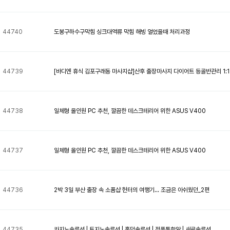
44740
도봉구하수구막힘 싱크대역류 막힘 해빙 얼었을때 처리과정
44739
[바디엔 휴식 김포구래동 마사지샵]산후 출장마사지 다이어트 등골반관리 1:
44738
일체형 올인원 PC 추천, 깔끔한 데스크테리어 위한 ASUS V400
44737
일체형 올인원 PC 추천, 깔끔한 데스크테리어 위한 ASUS V400
44736
2박 3일 부산 출장 속 소품샵 헌터의 여행기... 조금은 아쉬웠던_2편
44735
카지노솔루션 | 토지노솔루션 | 홀덤솔루션 | 정품통합알 | 새로솔루션