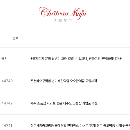
Community
공지사항
Q&A
체험프로그램
갤러리
Q&A
Total 44,744건
1 페이지
번호
공지
※홈페이지 문의 답변이 오래 걸릴 수 있으니, 전화문의 부탁드립니다.※
44743
포천하수구막힘 변기배관막힘 오수관역류 고압세척
44742
제주 소품샵 서귀포 중문 제주도 소품샵 기념품 추천
44741
청주세종중고명품 출장매입 판다럭스 다녀온 후기! 청주 중고명품 시계 귀금속